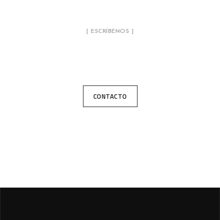
[ ESCRÍBENOS ]
¿Tienes un proyecto en mente?
CONTACTO